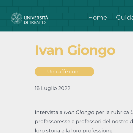
Passa
al
Home
Guida
contenuto
Ivan Giongo
Un caffè con…
18 Luglio 2022
Intervista a
Ivan Giongo
per la rubrica
U
professoresse e professori del nostro 
loro storia e la loro professione.